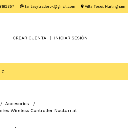
8182357
fantasytraderok@gmail.com
Villa Tesei, Hurlingham
CREAR CUENTA
INICIAR SESIÓN
0
Accesorios
ries Wireless Controller Nocturnal