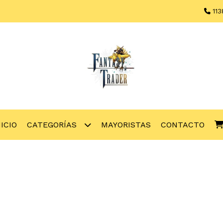
113
NICIO
CATEGORÍAS
MAYORISTAS
CONTACTO