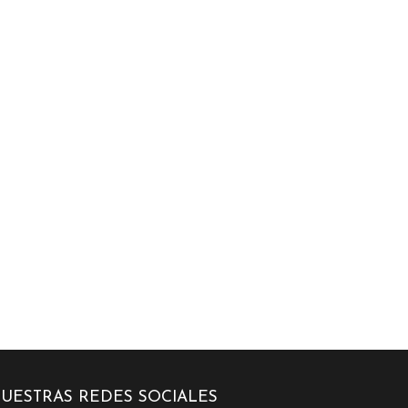
UESTRAS REDES SOCIALES