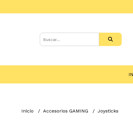
I
Inicio
Accesorios GAMING
Joysticks