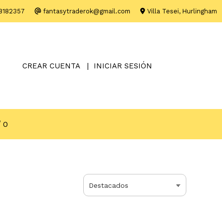
8182357
fantasytraderok@gmail.com
Villa Tesei, Hurlingham
CREAR CUENTA
INICIAR SESIÓN
0