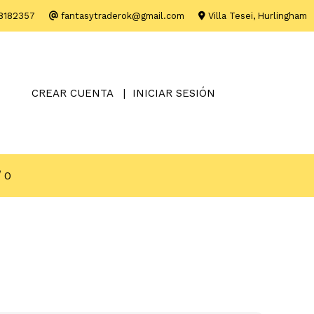
8182357
fantasytraderok@gmail.com
Villa Tesei, Hurlingham
CREAR CUENTA
INICIAR SESIÓN
0