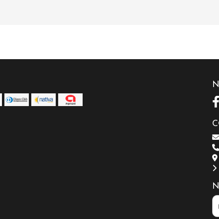
N
C
N