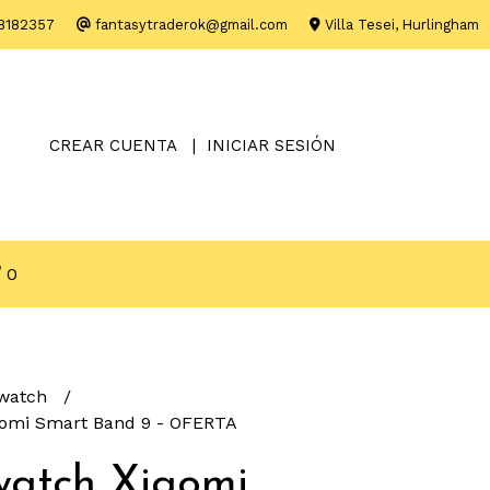
8182357
fantasytraderok@gmail.com
Villa Tesei, Hurlingham
CREAR CUENTA
INICIAR SESIÓN
0
watch
omi Smart Band 9 - OFERTA
atch Xiaomi