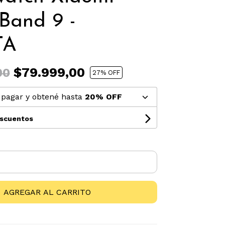
Band 9 -
TA
$79.999,00
00
27
% OFF
pagar y obtené hasta
20% OFF
escuentos
AGREGAR AL CARRITO