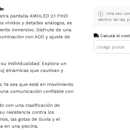
in
Una vez con
estra pantalla AMOLED 2.1 FHD!
dentro de las p
 vívidos y detalles análogos, es
iento inmersivo. Disfrute de una
Calculá el cos
iluminación con AOD y ajuste de
 su individualidad: Explora un
loj dinámicas que cautivan y
s: Ya sea que esté en movimiento
e una comunicación confiable con
do con una clasificación de
u resistencia contra los
os, las gotas de lluvia y el
a en una piscina.