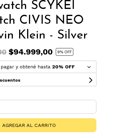
watch SCYKEI
tch CIVIS NEO
in Klein - Silver
$94.999,00
00
9
% OFF
pagar y obtené hasta
20% OFF
escuentos
AGREGAR AL CARRITO