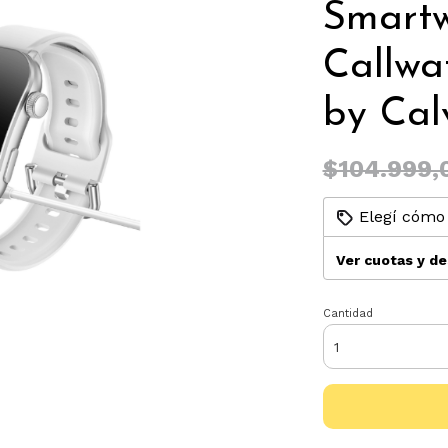
Smart
Callwa
by Calv
$104.999,
Elegí cómo 
Ver cuotas y d
Cantidad