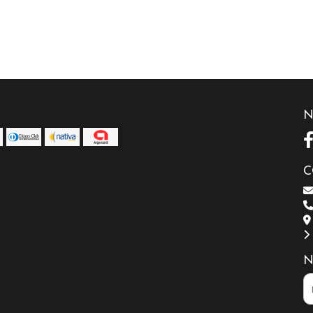
N
C
N