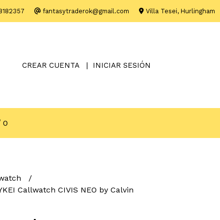
8182357
fantasytraderok@gmail.com
Villa Tesei, Hurlingham
CREAR CUENTA
INICIAR SESIÓN
0
watch
KEI Callwatch CIVIS NEO by Calvin