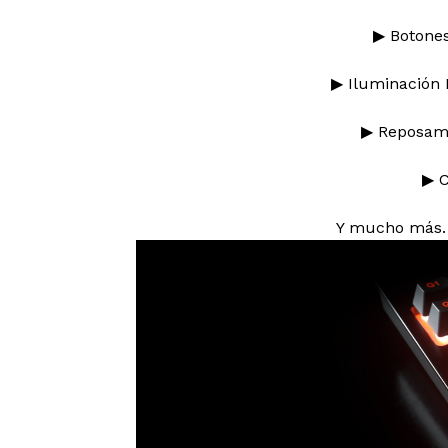
▶ Botone
▶ Iluminación 
▶ Reposam
▶ C
Y mucho más. 