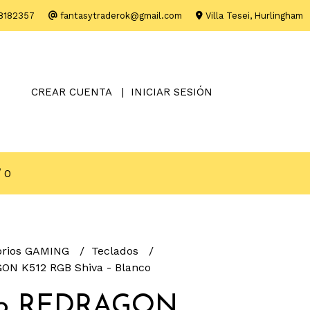
8182357
fantasytraderok@gmail.com
Villa Tesei, Hurlingham
CREAR CUENTA
INICIAR SESIÓN
0
orios GAMING
Teclados
ON K512 RGB Shiva - Blanco
do REDRAGON