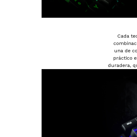
Cada tec
combinaci
una de co
práctico 
duradera, qu