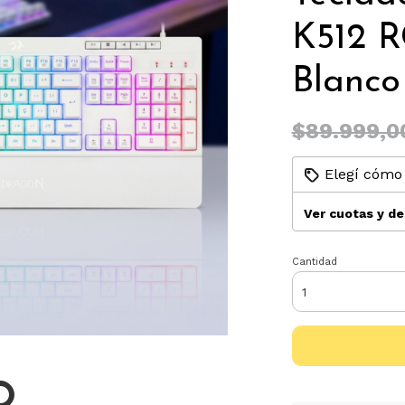
K512 R
Blanco
$89.999,0
Elegí cómo 
Ver cuotas y d
Cantidad
O