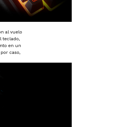
n al vuelo
 teclado,
anto en un
por caso,