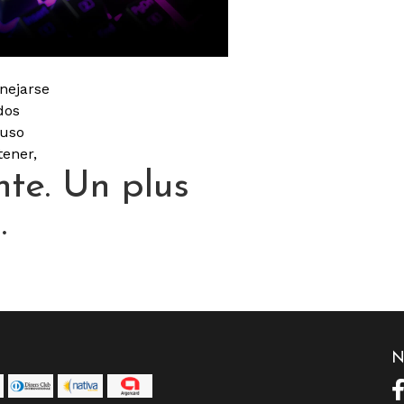
nejarse
dos
 uso
tener,
nte. Un plus
.
N