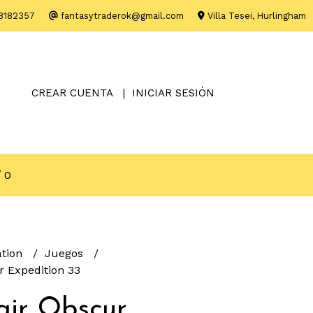
8182357
fantasytraderok@gmail.com
Villa Tesei, Hurlingham
CREAR CUENTA
INICIAR SESIÓN
0
ation
Juegos
r Expedition 33
air Obscur