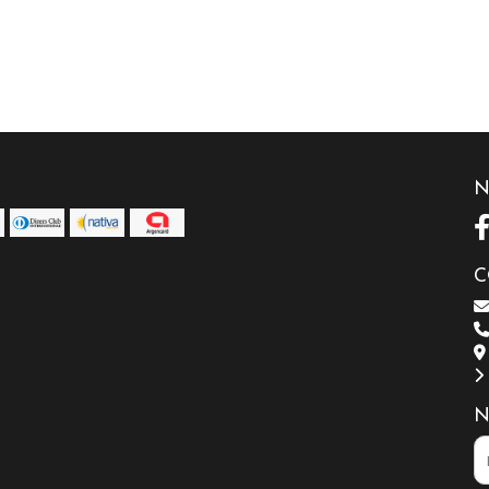
N
C
N