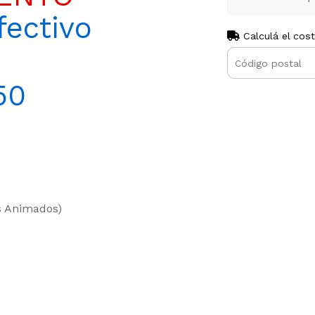
ectivo
Calculá el cos
50
os Animados)