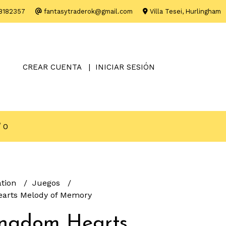
8182357
fantasytraderok@gmail.com
Villa Tesei, Hurlingham
CREAR CUENTA
INICIAR SESIÓN
0
ation
Juegos
arts Melody of Memory
ingdom Hearts