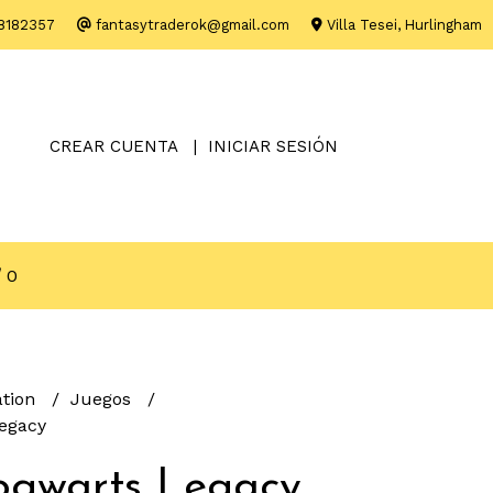
8182357
fantasytraderok@gmail.com
Villa Tesei, Hurlingham
CREAR CUENTA
INICIAR SESIÓN
0
ation
Juegos
egacy
ogwarts Legacy