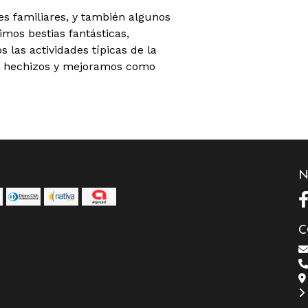
es familiares, y también algunos
mos bestias fantásticas,
 las actividades típicas de la
er hechizos y mejoramos como
N
C