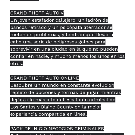
GRAND THEFT AUTO V
Un joven estafador callejero, un ladrón de
bancos retirado y un psicópata aterrador se
meten en problemas, y tendrán que llevar a
cabo una serie de peligrosos golpes para
sobrevivir en una ciudad en la que no pueden
confiar en nadie, y mucho menos los unos en los
otros.
GRAND THEFT AUTO ONLINE
Descubre un mundo en constante evolución
repleto de opciones y formas de jugar mientras
llegas a lo más alto del escalafón criminal de
Los Santos y Blaine County en la mejor
experiencia compartida en línea.
PACK DE INICIO NEGOCIOS CRIMINALES