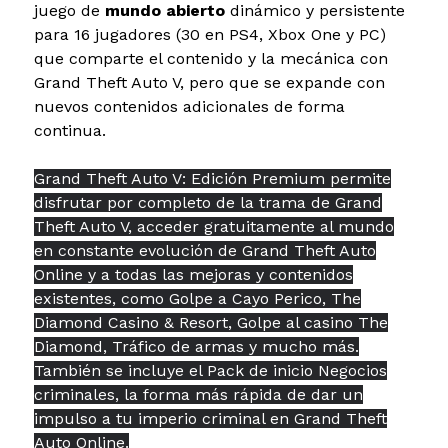
juego de
mundo abierto
dinámico y persistente
para 16 jugadores (30 en PS4, Xbox One y PC)
que comparte el contenido y la mecánica con
Grand Theft Auto V, pero que se expande con
nuevos contenidos adicionales de forma
continua.
Grand Theft Auto V: Edición Premium permite
disfrutar por completo de la trama de Grand
Theft Auto V, acceder gratuitamente al mundo
en constante evolución de Grand Theft Auto
Online y a todas las mejoras y contenidos
existentes, como Golpe a Cayo Perico, The
Diamond Casino & Resort, Golpe al casino The
Diamond, Tráfico de armas y mucho más.
También se incluye el Pack de inicio Negocios
criminales, la forma más rápida de dar un
impulso a tu imperio criminal en Grand Theft
Auto Online.