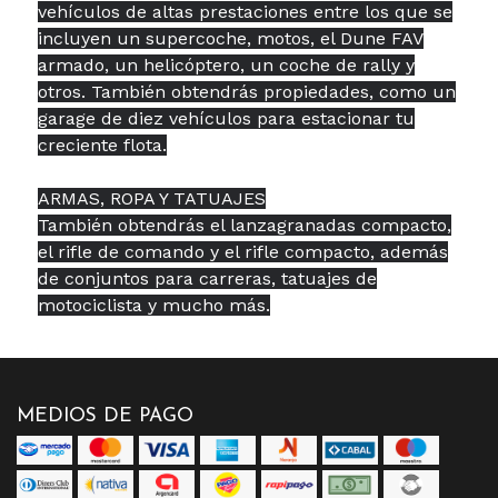
vehículos de altas prestaciones entre los que se
incluyen un supercoche, motos, el Dune FAV
armado, un helicóptero, un coche de rally y
otros. También obtendrás propiedades, como un
garage de diez vehículos para estacionar tu
creciente flota.
ARMAS, ROPA Y TATUAJES
También obtendrás el lanzagranadas compacto,
el rifle de comando y el rifle compacto, además
de conjuntos para carreras, tatuajes de
motociclista y mucho más.
MEDIOS DE PAGO