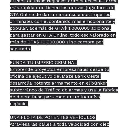
El Pack de inicio Negocios criminales es la forma
más rápida que tienen los nuevos jugadores de
GTA Online de dar un impulso a sus imperios
criminales con el contenido más emocionante y
popular, además de GTA$ 1,000,000 adicional
para gastar en GTA Online, todo eso valorado en
más de GTA$ 10,000,000 si se compra por
separado.
FUNDA TU IMPERIO CRIMINAL
Emprende proyectos empresariales desde tu
oficina de ejecutivo del Maze Bank Oeste,
desarrolla potente armamento en el búnker
subterráneo de Tráfico de armas y usa la fábrica
de dinero falso para montar un lucrativo
negocio.
UNA FLOTA DE POTENTES VEHÍCULOS
Atraviesa las calles a toda velocidad con diez