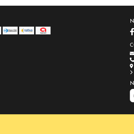
N
C
N