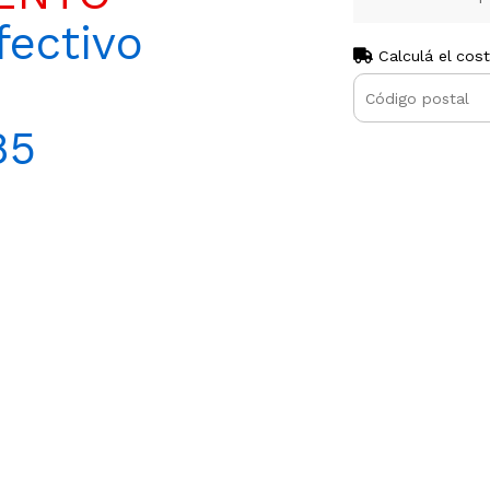
ectivo
Calculá el cos
85