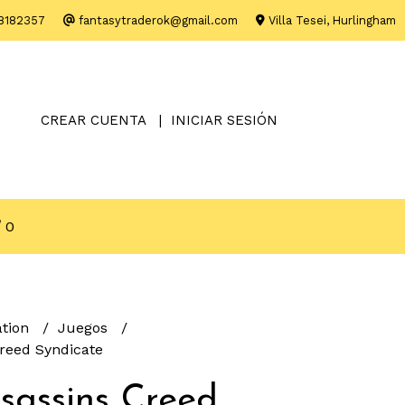
8182357
fantasytraderok@gmail.com
Villa Tesei, Hurlingham
CREAR CUENTA
INICIAR SESIÓN
0
ation
Juegos
reed Syndicate
sassins Creed