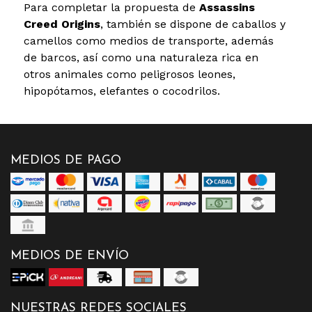
Para completar la propuesta de
Assassins
Creed Origins
, también se dispone de caballos y
camellos como medios de transporte, además
de barcos, así como una naturaleza rica en
otros animales como peligrosos leones,
hipopótamos, elefantes o cocodrilos.
MEDIOS DE PAGO
MEDIOS DE ENVÍO
NUESTRAS REDES SOCIALES