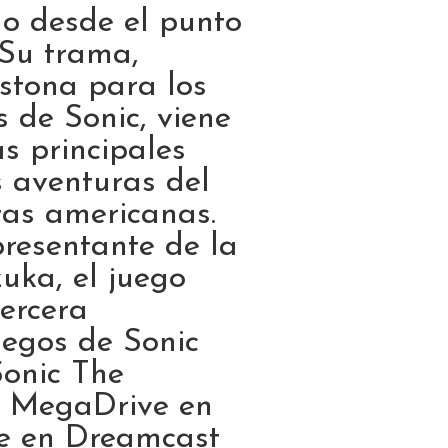
ego desde el punto
 Su trama,
istona para los
 de Sonic, viene
s principales
s aventuras del
tas americanas.
presentante de la
zuka, el juego
tercera
uegos de Sonic
Sonic The
n MegaDrive en
re en Dreamcast