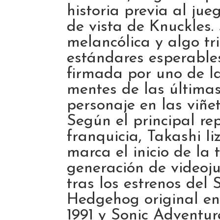
historia previa al ju
de vista de Knuckles.
melancólica y algo tr
estándares esperables
firmada por uno de la
mentes de las última
personaje en las viñe
Según el principal re
franquicia, Takashi Ii
marca el inicio de la 
generación de videoj
tras los estrenos del 
Hedgehog original e
1991 y Sonic Adventu