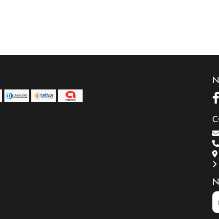
N
C
N