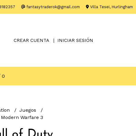
8182357
fantasytraderok@gmail.com
Villa Tesei, Hurlingham
CREAR CUENTA
INICIAR SESIÓN
0
ation
Juegos
y Modern Warfare 3
ll of Duty