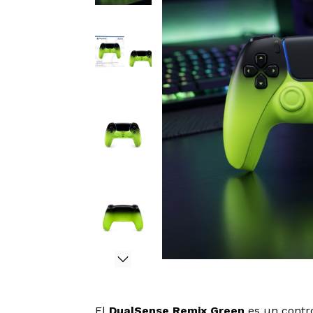
El
DualSense Remix Green
es un
contr