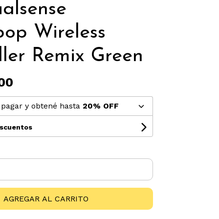
alsense
op Wireless
ller Remix Green
00
pagar y obtené hasta
20% OFF
escuentos
AGREGAR AL CARRITO