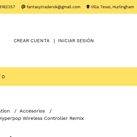
8182357
fantasytraderok@gmail.com
Villa Tesei, Hurlingham
CREAR CUENTA
INICIAR SESIÓN
0
ation
Accesorios
yperpop Wireless Controller Remix