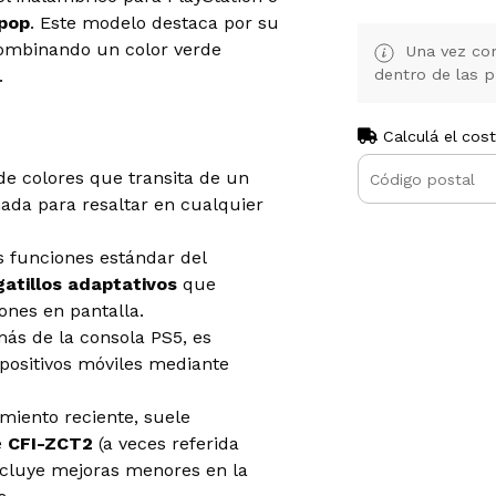
pop
. Este modelo destaca por su
 combinando un color verde
Una vez con
.
dentro de las p
Calculá el cos
e colores que transita de un
ñada para resaltar en cualquier
s funciones estándar del
gatillos adaptativos
que
ones en pantalla.
s de la consola PS5, es
positivos móviles mediante
miento reciente, suele
e
CFI-ZCT2
(a veces referida
ncluye mejoras menores en la