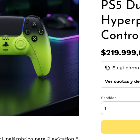
PS5 Du
Hyperp
Contro
$219.999,
Elegí cómo 
Ver cuotas y d
Cantidad
ol inalámbrico para PlayStation 5