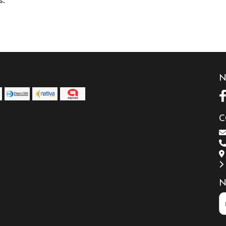
s.
N
C
N