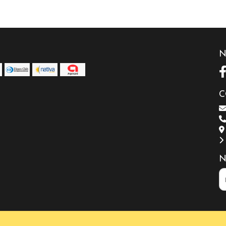
N
C
N