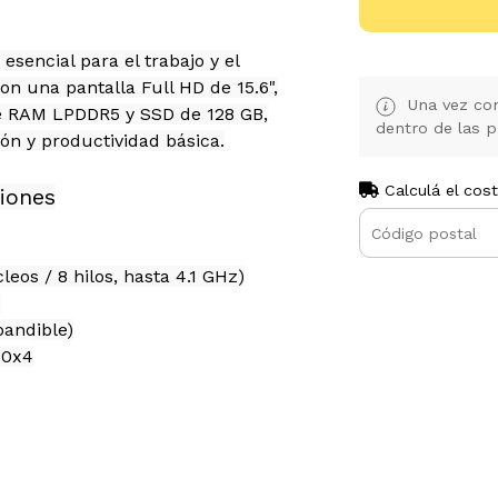
sencial para el trabajo y el
on una pantalla Full HD de 15.6",
Una vez con
e RAM LPDDR5 y SSD de 128 GB,
dentro de las p
ión y productividad básica.
Calculá el cos
iones
os / 8 hilos, hasta 4.1 GHz)
s
andible)
.0x4