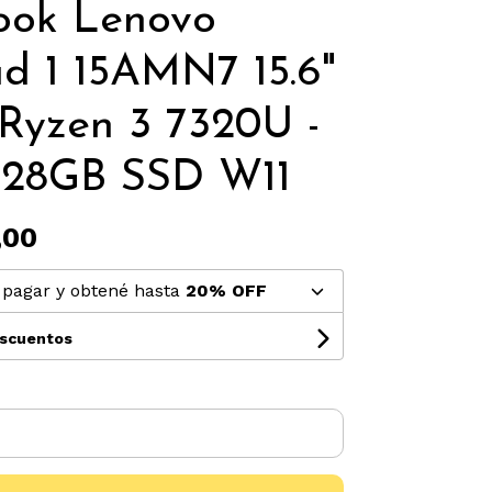
ook Lenovo
d 1 15AMN7 15.6"
Ryzen 3 7320U -
128GB SSD W11
,00
pagar y obtené hasta
20% OFF
escuentos