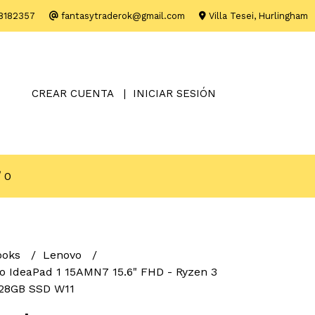
8182357
fantasytraderok@gmail.com
Villa Tesei, Hurlingham
CREAR CUENTA
INICIAR SESIÓN
0
ooks
Lenovo
 IdeaPad 1 15AMN7 15.6" FHD - Ryzen 3
128GB SSD W11