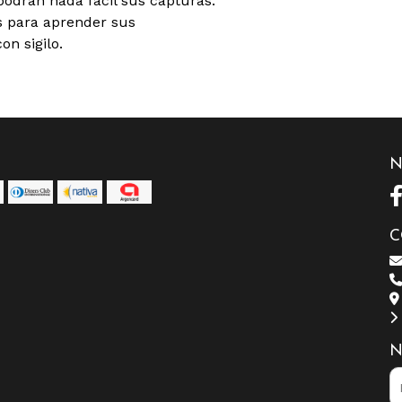
odrán nada fácil sus capturas.
s para aprender sus
n sigilo.
N
C
N