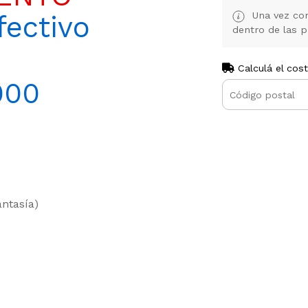
Una vez con
ectivo
dentro de las p
Calculá el cos
000
antasía)