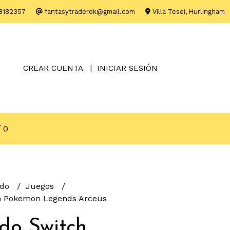
8182357
fantasytraderok@gmail.com
Villa Tesei, Hurlingham
CREAR CUENTA
INICIAR SESIÓN
0
ndo
Juegos
h Pokemon Legends Arceus
do Switch