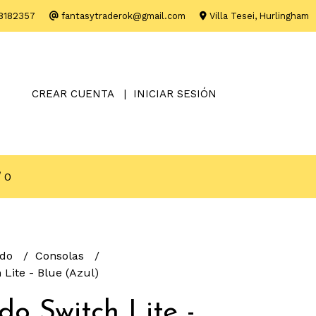
8182357
fantasytraderok@gmail.com
Villa Tesei, Hurlingham
CREAR CUENTA
INICIAR SESIÓN
0
ndo
Consolas
Lite - Blue (Azul)
do Switch Lite -