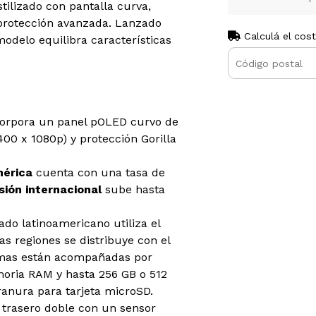
tilizado con pantalla curva,
 protección avanzada. Lanzado
Calculá el cos
odelo equilibra características
corpora un panel pOLED curvo de
00 x 1080p) y protección Gorilla
mérica
cuenta con una tasa de
sión internacional
sube hasta
ado latinoamericano utiliza el
ras regiones se distribuye con el
rmas están acompañadas por
oria RAM y hasta 256 GB o 512
anura para tarjeta microSD.
 trasero doble con un sensor