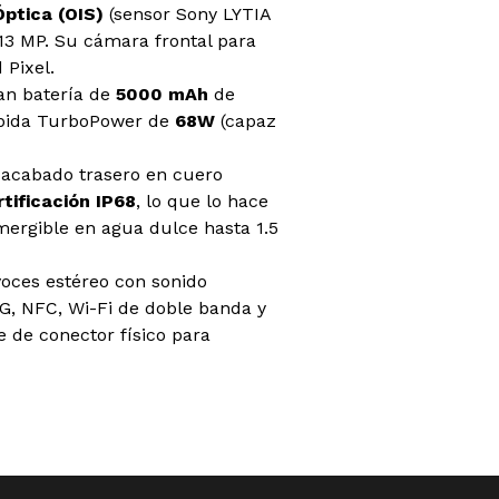
Óptica (OIS)
(sensor Sony LYTIA
3 MP. Su cámara frontal para
 Pixel.
an batería de
5000 mAh
de
ápida TurboPower de
68W
(capaz
 acabado trasero en cuero
rtificación IP68
, lo que lo hace
mergible en agua dulce hasta 1.5
voces estéreo con sonido
5G, NFC, Wi-Fi de doble banda y
e de conector físico para