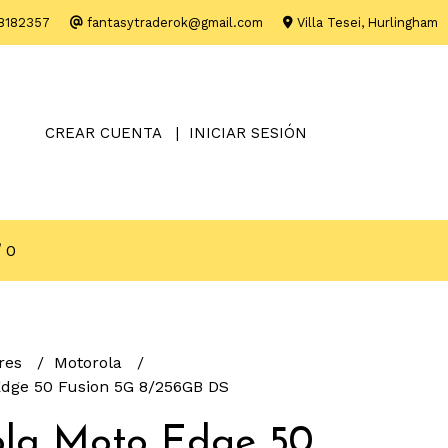
8182357
fantasytraderok@gmail.com
Villa Tesei, Hurlingham
CREAR CUENTA
INICIAR SESIÓN
0
ares
Motorola
Edge 50 Fusion 5G 8/256GB DS
la Moto Edge 50