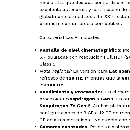
media-alta que destaca por su diseño es
excelente autonomía y certificación de
globalmente a mediados de 2024, este m
premium con un precio competitivo.
Características Principales
Pantalla de nivel cinematográfico
: In
6.7 pulgadas con resolución Full HD+ (24
Glass 5.
Nota regional:
La versión para
Latinoa
refresco de
120 Hz
, mientras que la
ver
los
144 Hz
.
Rendimiento y Procesador
: En el merc
procesador
Snapdragon 6 Gen 1
. En ot
Snapdragon 7s Gen 2
. Ambas platafo
configuraciones de 8 GB o 12 GB de mem
GB de almacenamiento. No cuenta con r
Cámaras avanzadas
: Posee un sistema