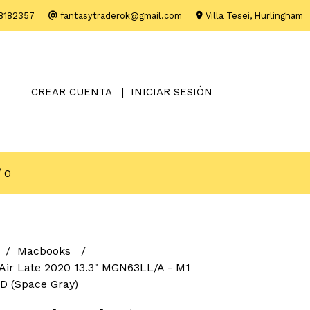
8182357
fantasytraderok@gmail.com
Villa Tesei, Hurlingham
CREAR CUENTA
INICIAR SESIÓN
0
Macbooks
ir Late 2020 13.3" MGN63LL/A - M1
D (Space Gray)