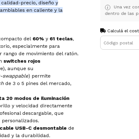
calidad-precio, diseño y
Una vez con
ambiables en caliente y la
dentro de las p
Calculá el cos
acompacto del
60%
y
61 teclas
,
itorio, especialmente para
 rango de movimiento del ratón.
on
switches rojos
ve), aunque su
-swappable
) permite
ch
de 3 o 5 pines del mercado,
ta 20 modos de iluminación
rillo y velocidad directamente
ofesional descargable, que
 personalizados.
cable USB-C desmontable
de
idad y la durabilidad.