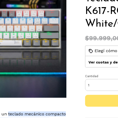
K617-R
White/
$99.999,0
Elegí cómo 
Ver cuotas y d
Cantidad
 un
teclado mecánico compacto