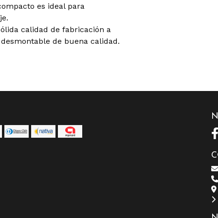
compacto es ideal para
je.
ólida calidad de fabricación a
 desmontable de buena calidad.
N
C
N