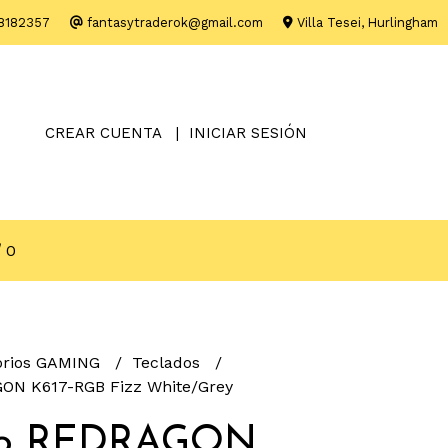
8182357
fantasytraderok@gmail.com
Villa Tesei, Hurlingham
CREAR CUENTA
INICIAR SESIÓN
0
orios GAMING
Teclados
ON K617-RGB Fizz White/Grey
do REDRAGON