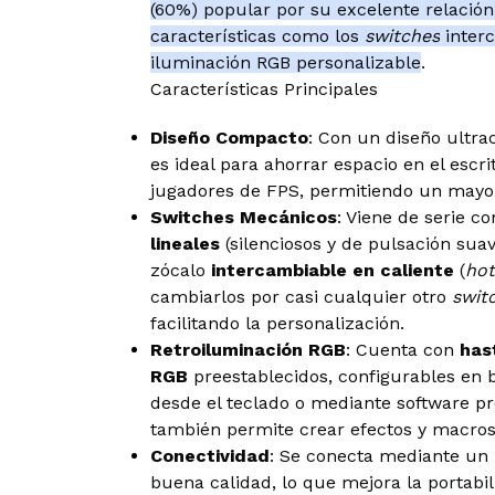
(60%) popular por su excelente relación 
características como los
switches
interc
iluminación RGB personalizable
.
Características Principales
Diseño Compacto
: Con un diseño ultr
es ideal para ahorrar espacio en el escr
jugadores de FPS, permitiendo un mayor
Switches Mecánicos
: Viene de serie c
lineales
(silenciosos y de pulsación sua
zócalo
intercambiable en caliente
(
hot
cambiarlos por casi cualquier otro
swit
facilitando la personalización.
Retroiluminación RGB
: Cuenta con
has
RGB
preestablecidos, configurables en b
desde el teclado o mediante software pr
también permite crear efectos y macros
Conectividad
: Se conecta mediante un
buena calidad, lo que mejora la portabil