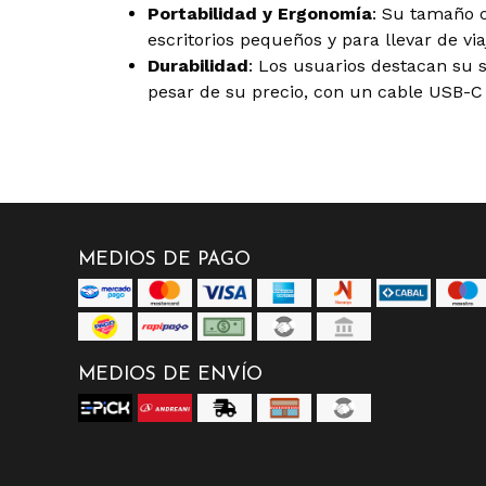
Portabilidad y Ergonomía
: Su tamaño 
escritorios pequeños y para llevar de via
Durabilidad
: Los usuarios destacan su s
pesar de su precio, con un cable USB-C
MEDIOS DE PAGO
MEDIOS DE ENVÍO