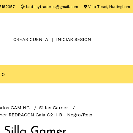
8182357
fantasytraderok@gmail.com
Villa Tesei, Hurlingham
CREAR CUENTA
INICIAR SESIÓN
0
orios GAMING
Sillas Gamer
amer REDRAGON Gaia C211-B - Negro/Rojo
 Silla Gamer