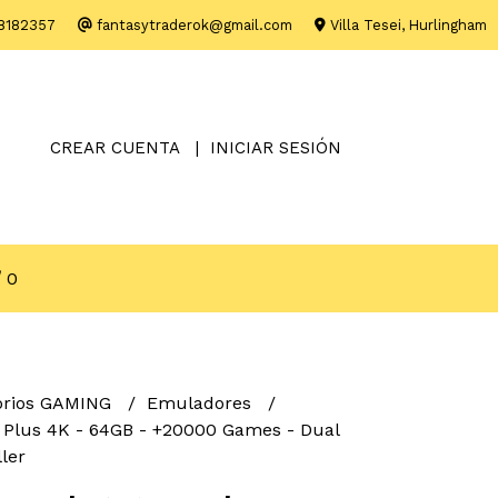
8182357
fantasytraderok@gmail.com
Villa Tesei, Hurlingham
CREAR CUENTA
INICIAR SESIÓN
0
orios GAMING
Emuladores
 Plus 4K - 64GB - +20000 Games - Dual
ler