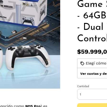
Game S
- 64GB
- Dual
Control
$59.999,
Elegí cómo 
Ver cuotas y d
Cantidad
onocido como
M15 Pro
) es