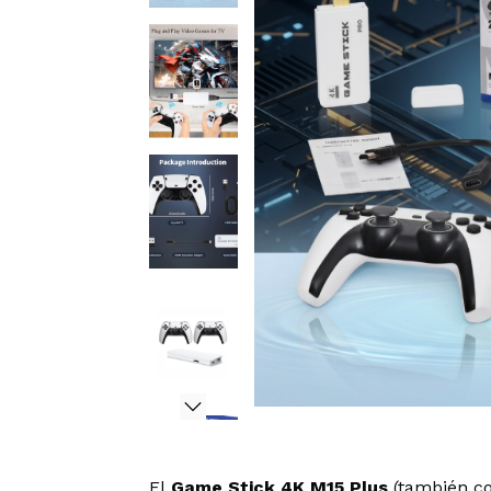
El
Game Stick 4K M15 Plus
(también c