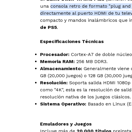
una
consola retro de formato "plug and
directamente al puerto HDMI de tu telev
compacto y mandos inalámbricos que im
de PS5
.
Especificaciones Técnicas
Procesador:
Cortex-A7 de doble núcleo 
Memoria RAM:
256 MB DDR3.
Almacenamiento:
Generalmente viene c
GB (20,000 juegos) o 128 GB (30,000 jueg
Resolución:
Soporta salida HDMI 1080p
como "4K", esta es la resolución de sali
resolución nativa de los juegos clásicos.
Sistema Operativo:
Basado en Linux (
Emuladores y Juegos
Incluye más de
20,000 títulos
preinsta