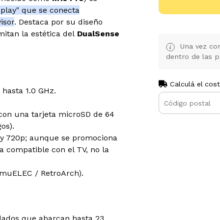
 play" que se conecta
isor
. Destaca por su diseño
itan la estética del
DualSense
Una vez con
dentro de las p
Calculá el cos
hasta 1.0 GHz.
on una tarjeta microSD de 64
os).
 y 720p; aunque se promociona
da compatible con el TV, no la
EmuELEC / RetroArch).
lados que abarcan hasta 23