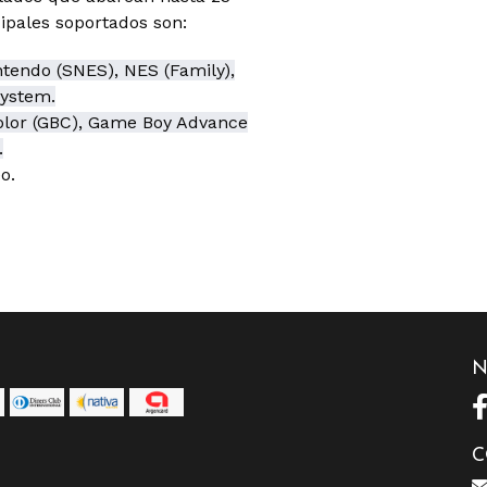
cipales soportados son:
ntendo (SNES), NES (Family),
System.
lor (GBC), Game Boy Advance
.
o.
N
C