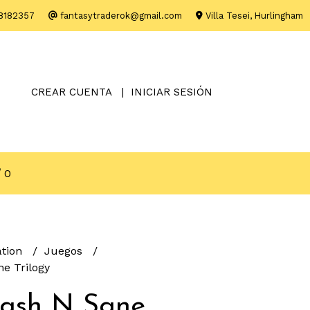
8182357
fantasytraderok@gmail.com
Villa Tesei, Hurlingham
CREAR CUENTA
INICIAR SESIÓN
0
ation
Juegos
e Trilogy
rash N Sane