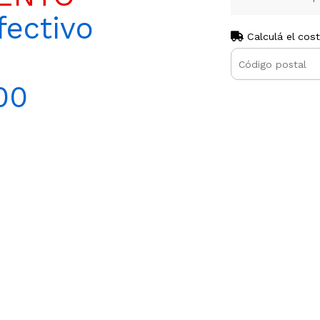
ectivo
Calculá el cos
00